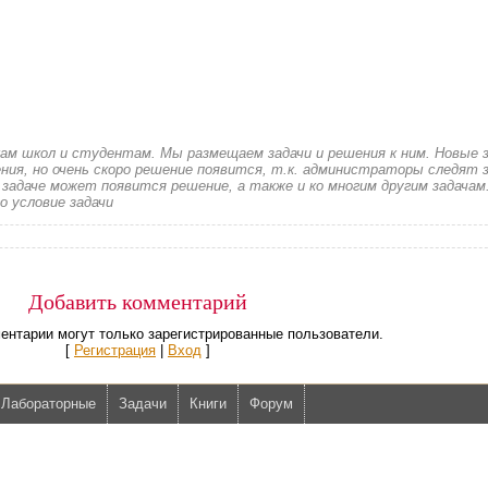
кам школ и студентам. Мы размещаем задачи и решения к ним. Новые 
ия, но очень скоро решение появится, т.к. администраторы следят з
 задаче может появится решение, а также и ко многим другим задачам
о условие задачи
Добавить комментарий
ентарии могут только зарегистрированные пользователи.
[
Регистрация
|
Вход
]
Лабораторные
Задачи
Книги
Форум