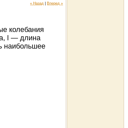
« Назад
|
Вперед »
ые колебания
па, l — длина
ть наибольшее