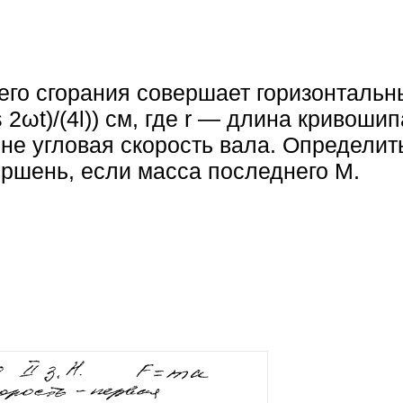
его сгорания совершает горизонтальн
os 2ωt)/(4l)) см, где r — длина кривоши
не угловая скорость вала. Определи
ршень, если масса последнего M.