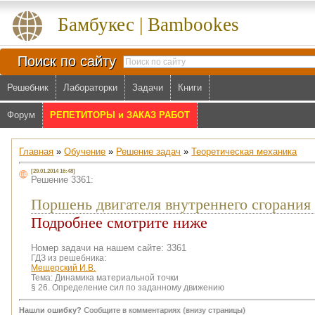
Бамбукес | Bambookes
Поиск по сайту
Решебник
Лабораторки
Задачи
Книги
Форум
РЕПЕТИТОРЫ и ЗАКАЗ РАБОТ
Главная
»
Обучение
»
Решение задач
»
Теоретическая механика
[29.01.2014 16:48]
Решение 3361:
Поршень двигателя внутреннего сгорания 
Подробнее смотрите ниже
Номер задачи на нашем сайте: 3361
ГДЗ из решебника:
Мещерский И.В.
Тема:
Динамика материальной точки
§ 26. Определение сил по заданному движению
Нашли ошибку?
Сообщите в комментариях (внизу страницы)