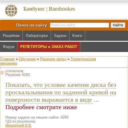
Бамбукес | Bambookes
Поиск по сайту
Решебник
Лабораторки
Задачи
Книги
Форум
РЕПЕТИТОРЫ и ЗАКАЗ РАБОТ
Главная
»
Обучение
»
Решение задач
»
Теоретическая
механика
[17.02.2014 19:59]
Решение 4280:
Показать, что условие качения диска без
проскальзывания по заданной кривой на
поверхности выражается в виде
...
Подробнее смотрите ниже
Номер задачи на нашем сайте: 4280
ГДЗ из решебника:
Мещерский И.В.