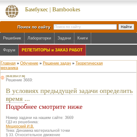
Бамбукес | Bambookes
Поиск по сайту
Решебник
Лабораторки
Задачи
Книги
Форум
РЕПЕТИТОРЫ и ЗАКАЗ РАБОТ
Главная
»
Обучение
»
Решение задач
»
Теоретическая
механика
[05.02.2014 17:36]
Решение 3669:
В условиях предыдущей задачи определить
время
...
Подробнее смотрите ниже
Номер задачи на нашем сайте: 3669
ГДЗ из решебника:
Мещерский И.В.
Тема:
Динамика материальной точки
§ 33. Относительное движение