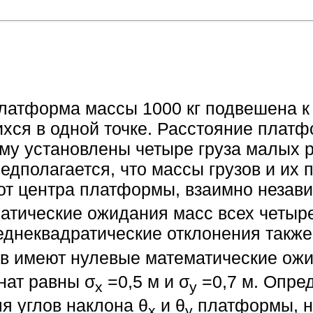
латформа массы 1000 кг подвешена к
хся в одной точке. Расстояние платф
рму установлены четыре груза малых 
едполагается, что массы грузов и их
от центра платформы, взаимно незав
атические ожидания масс всех четыре
реднеквадратические отклонения такж
зов имеют нулевые математические ож
нат равны σ
=0,5 м и σ
=0,7 м. Опре
х
у
я углов наклона θ
и θ
платформы, н
x
y