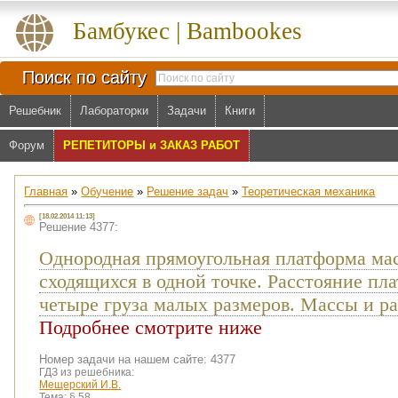
Бамбукес | Bambookes
Поиск по сайту
Решебник
Лабораторки
Задачи
Книги
Форум
РЕПЕТИТОРЫ и ЗАКАЗ РАБОТ
Главная
»
Обучение
»
Решение задач
»
Теоретическая механика
[18.02.2014 11:13]
Решение 4377:
Однородная прямоугольная платформа мас
сходящихся в одной точке. Расстояние пл
четыре груза малых размеров. Массы и р
Подробнее смотрите ниже
Номер задачи на нашем сайте: 4377
ГДЗ из решебника:
Мещерский И.В.
Тема:
§ 58.