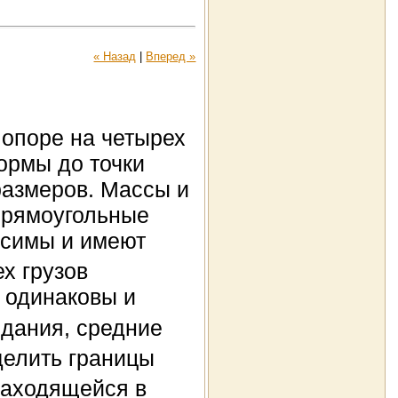
« Назад
|
Вперед »
 опоре на четырех
ормы до точки
размеров. Массы и
 прямоугольные
исимы и имеют
х грузов
е одинаковы и
идания, средние
делить границы
аходящейся в