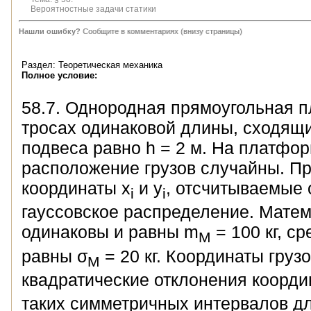
Вероятностные задачи статики
Нашли ошибку?
Сообщите в комментариях (внизу страницы)
Раздел: Теоретическая механика
Полное условие:
58.7. Однородная прямоугольная п
тросах одинаковой длины, сходящи
подвеса равно h = 2 м. На платфо
расположение грузов случайны. Пр
координаты х
и у
, отсчитываемые 
i
i
гауссовское распределение. Матем
одинаковы и равны m
= 100 кг, с
M
равны σ
= 20 кг. Координаты гру
M
квадратические отклонения коорди
таких симметричных интервалов дл