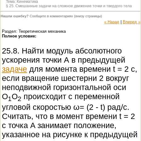
Тема:
Кинематика
§ 25. Смешанные задачи на сложное движение точки и твердого тела
Нашли ошибку?
Сообщите в комментариях (внизу страницы)
« Назад
|
Вперед »
Раздел: Теоретическая механика
Полное условие:
25.8. Найти модуль абсолютного
ускорения точки А в предыдущей
задаче
для момента времени t = 2 c,
если вращение шестерни 2 вокруг
неподвижной горизонтальной оси
O
O
происходит с переменной
1
2
угловой скоростью ω= (2 - t) рад/с.
Считать, что в момент времени t = 2
с точка A занимает положение,
указанное на рисунке к предыдущей