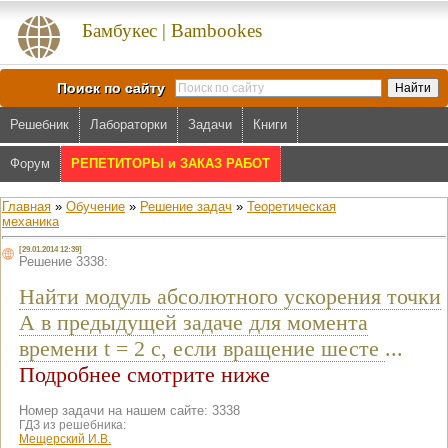
Бамбукес | Bambookes
Поиск по сайту
Решебник
Лабораторки
Задачи
Книги
Форум
РЕПЕТИТОРЫ и ЗАКАЗ РАБОТ
Главная
»
Обучение
»
Решение задач
»
Теоретическая
механика
[29.01.2014 12:39]
Решение 3338:
Найти модуль абсолютного ускорения точки
А в предыдущей задаче для момента
времени t = 2 c, если вращение шесте
...
Подробнее смотрите ниже
Номер задачи на нашем сайте: 3338
ГДЗ из решебника:
Мещерский И.В.