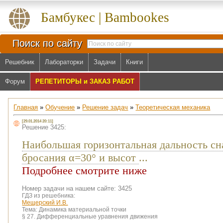
Бамбукес | Bambookes
Поиск по сайту
Решебник
Лабораторки
Задачи
Книги
Форум
РЕПЕТИТОРЫ и ЗАКАЗ РАБОТ
Главная
»
Обучение
»
Решение задач
»
Теоретическая механика
[29.01.2014 20:11]
Решение 3425:
Наибольшая горизонтальная дальность сна
бросания α=30° и высот
...
Подробнее смотрите ниже
Номер задачи на нашем сайте: 3425
ГДЗ из решебника:
Мещерский И.В.
Тема:
Динамика материальной точки
§ 27. Дифференциальные уравнения движения