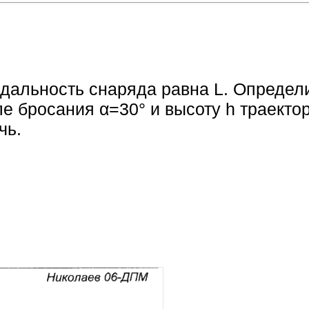
дальность снаряда равна L. Определи
ле бросания α=30° и высоту h траектор
чь.