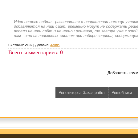
Идея нашего сайта - развиваться в направлении помощи учени
добавляются на наш сайт, временно могут не содержать решен
попали на наш сайт и не нашли решения, то завтра уже к этой
нам - это из поисковых систем при наборе запроса, содержащег
Счетчики:
2102
|
Добавил
:
Admin
Всего комментариев
:
0
Добавлять комм
Репетиторы, Заказ работ
Решебники