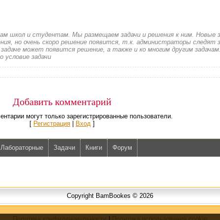
кам школ и студентам. Мы размещаем задачи и решения к ним. Новые 
ия, но очень скоро решение появится, т.к. администраторы следят з
 задаче может появится решение, а также и ко многим другим задачам
о условие задачи
Добавить комментарий
ентарии могут только зарегистрированные пользователи.
[
Регистрация
|
Вход
]
Лабораторные
Задачи
Книги
Форум
Copyright BamBookes © 2026
Политика конфиденциальности
|
Политика использования cookie