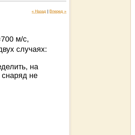
« Назад
|
Вперед »
=700 м/с,
двух случаях:
еделить, на
 снаряд не