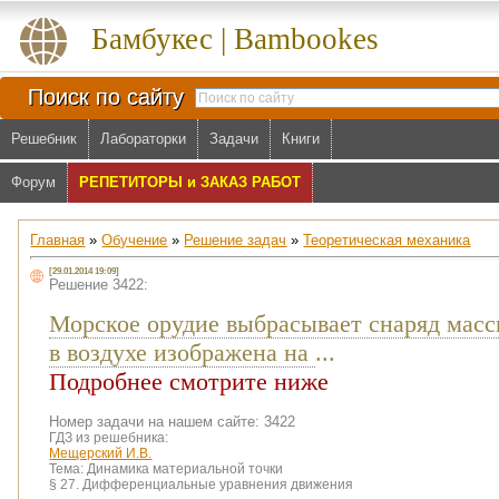
Бамбукес | Bambookes
Поиск по сайту
Решебник
Лабораторки
Задачи
Книги
Форум
РЕПЕТИТОРЫ и ЗАКАЗ РАБОТ
Главная
»
Обучение
»
Решение задач
»
Теоретическая механика
[29.01.2014 19:09]
Решение 3422:
Морское орудие выбрасывает снаряд массы
в воздухе изображена на
...
Подробнее смотрите ниже
Номер задачи на нашем сайте: 3422
ГДЗ из решебника:
Мещерский И.В.
Тема:
Динамика материальной точки
§ 27. Дифференциальные уравнения движения