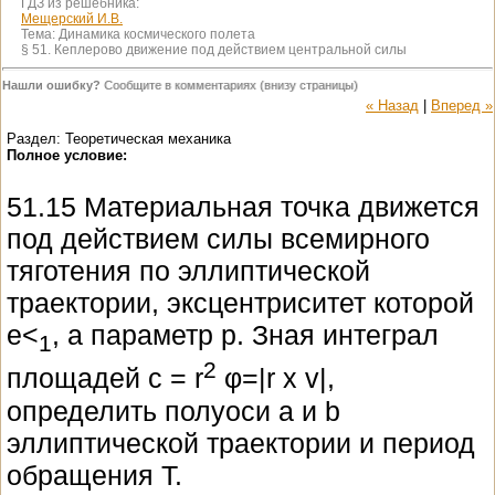
ГДЗ из решебника:
Мещерский И.В.
Тема:
Динамика космического полета
§ 51. Кеплерово движение под действием центральной силы
Нашли ошибку?
Сообщите в комментариях (внизу страницы)
« Назад
|
Вперед »
Раздел: Теоретическая механика
Полное условие:
51.15 Материальная точка движется
под действием силы всемирного
тяготения по эллиптической
траектории, эксцентриситет которой
е<
, а параметр р. Зная интеграл
1
2
площадей c = r
φ=|r x v|,
определить полуоси а и b
эллиптической траектории и период
обращения Т.