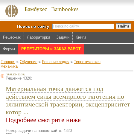
Бамбукес | Bambookes
Поиск по сайту
Решебник
Лабораторки
Задачи
Книги
Форум
РЕПЕТИТОРЫ и ЗАКАЗ РАБОТ
Главная
»
Обучение
»
Решение задач
»
Теоретическая
механика
[17.02.2014 21:33]
Решение 4320:
Материальная точка движется под
действием силы всемирного тяготения по
эллиптической траектории, эксцентриситет
котор
...
Подробнее смотрите ниже
Номер задачи на нашем сайте: 4320