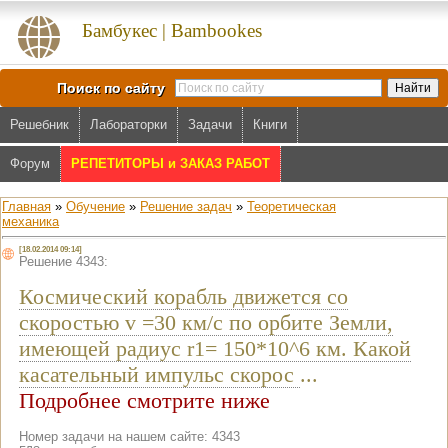
Бамбукес | Bambookes
Поиск по сайту
Решебник
Лабораторки
Задачи
Книги
Форум
РЕПЕТИТОРЫ и ЗАКАЗ РАБОТ
Главная
»
Обучение
»
Решение задач
»
Теоретическая
механика
[18.02.2014 09:14]
Решение 4343:
Космический корабль движется со
скоростью v =30 км/с по орбите Земли,
имеющей радиус r1= 150*10^6 км. Какой
касательный импульс скорос
...
Подробнее смотрите ниже
Номер задачи на нашем сайте: 4343