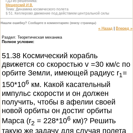
ГДЗ из решебника:
Мещерский И.В.
Тема:
Динамика космического полета
§ 51. Кеплерово движение под действием центральной силы
Нашли ошибку?
Сообщите в комментариях (внизу страницы)
« Назад
|
Вперед »
Раздел: Теоретическая механика
Полное условие:
51.38 Космический корабль
движется со скоростью v =30 км/с по
орбите Земли, имеющей радиус r
=
1
6
150*10
км. Какой касательный
импульс скорости и он должен
получить, чтобы в афелии своей
новой орбиты он достиг орбиты
6
Марса (r
= 228*10
км)? Решить
2
такую же задачу для случая полета