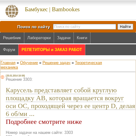
Бамбукес | Bambookes
Поиск по сайту
Решебник
Лабораторки
Задачи
Книги
Форум
РЕПЕТИТОРЫ и ЗАКАЗ РАБОТ
Главная
»
Обучение
»
Решение задач
»
Теоретическая
механика
[25.01.2014 18:59]
Решение 3303:
Карусель представляет собой круглую
площадку AB, которая вращается вокруг
оси OC, проходящей через ее центр D, делая
6 об/ми
...
Подробнее смотрите ниже
Номер задачи на нашем сайте: 3303