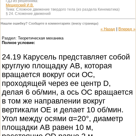
ГДЗ из решебника:
Мещерский И.В.
Тема:
Сложное движение твердого тела (из раздела Кинематика)
§ 24. Сложение движений
Нашли ошибку?
Сообщите в комментариях (внизу страницы)
« Назад
|
Вперед »
Раздел: Теоретическая механика
Полное условие:
24.19 Карусель представляет собой
круглую площадку AB, которая
вращается вокруг оси OC,
проходящей через ее центр D,
делая 6 об/мин, а ось OC вращается
в том же направлении вокруг
вертикали OE и делает 10 об/мин.
Угол между осями α=20°, диаметр
площадки AB равен 10 м,