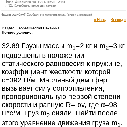
Тема:
Динамика материальной точки
§ 32. Колебательное движение
Нашли ошибку?
Сообщите в комментариях (внизу страницы)
« Назад
|
Вперед »
Раздел: Теоретическая механика
Полное условие:
32.69 Грузы массы m
=2 кг и m
=3 кг
1
2
подвешены в положении
статического равновесия к пружине,
коэффициент жесткости которой
c=392 Н/м. Масляный демпфер
вызывает силу сопротивления,
пропорциональную первой степени
скорости и равную R=-αv, где α=98
Н*с/м. Груз m
сняли. Найти после
2
этого уравнение движения груза m
.
1