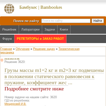
Бамбукес | Bambookes
Поиск по сайту
Решебник
Лабораторки
Задачи
Книги
Форум
РЕПЕТИТОРЫ и ЗАКАЗ РАБОТ
Главная
»
Обучение
»
Решение задач
»
Теоретическая
механика
[04.02.2014 19:49]
Решение 3620:
Грузы массы m1=2 кг и m2=3 кг подвешены
в положении статического равновесия к
пружине, коэффициент жес
...
Подробнее смотрите ниже
Номер задачи на нашем сайте: 3620
ГДЗ из решебника:
Мещерский И.В.