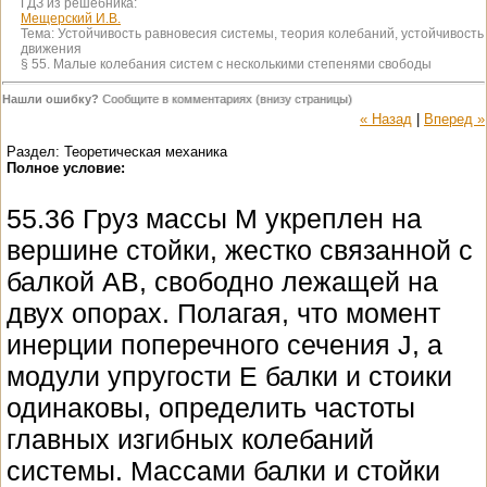
ГДЗ из решебника:
Мещерский И.В.
Тема:
Устойчивость равновесия системы, теория колебаний, устойчивость
движения
§ 55. Малые колебания систем с несколькими степенями свободы
Нашли ошибку?
Сообщите в комментариях (внизу страницы)
« Назад
|
Вперед »
Раздел: Теоретическая механика
Полное условие:
55.36 Груз массы М укреплен на
вершине стойки, жестко связанной с
балкой AB, свободно лежащей на
двух опорах. Полагая, что момент
инерции поперечного сечения J, а
модули упругости E балки и стоики
одинаковы, определить частоты
главных изгибных колебаний
системы. Массами балки и стойки