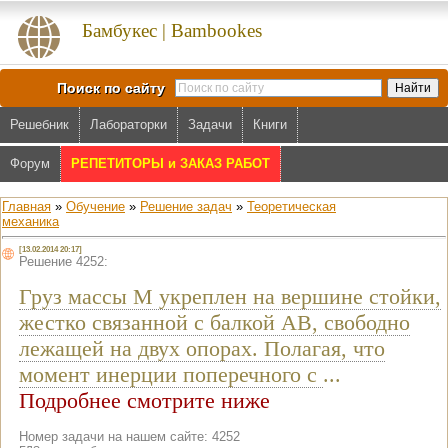
Бамбукес | Bambookes
Поиск по сайту
Решебник
Лабораторки
Задачи
Книги
Форум
РЕПЕТИТОРЫ и ЗАКАЗ РАБОТ
Главная
»
Обучение
»
Решение задач
»
Теоретическая
механика
[13.02.2014 20:17]
Решение 4252:
Груз массы М укреплен на вершине стойки,
жестко связанной с балкой AB, свободно
лежащей на двух опорах. Полагая, что
момент инерции поперечного с
...
Подробнее смотрите ниже
Номер задачи на нашем сайте: 4252