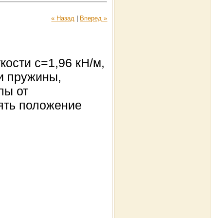
« Назад
|
Вперед »
кости c=1,96 кН/м,
и пружины,
лы от
ять положение