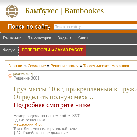
Бамбукес | Bambookes
Поиск по сайту
Решебник
Лабораторки
Задачи
Книги
Форум
РЕПЕТИТОРЫ и ЗАКАЗ РАБОТ
Главная
»
Обучение
»
Решение задач
»
Теоретическая механика
[04.02.2014 19:17]
Решение 3601:
Груз массы 10 кг, прикрепленный к пруж
Определить полную меха
...
Подробнее смотрите ниже
Номер задачи на нашем сайте: 3601
ГДЗ из решебника:
Мещерский И.В.
Тема:
Динамика материальной точки
§ 32. Колебательное движение