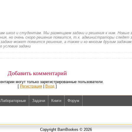
кам школ и студентам. Мы размещаем задачи и решения к ним. Новые 
ия, но очень скоро решение появится, т.к. администраторы следят з
 задаче может появится решение, а также и ко многим другим задачам
о условие задачи
Добавить комментарий
ентарии могут только зарегистрированные пользователи.
[
Регистрация
|
Вход
]
Лабораторные
Задачи
Книги
Форум
Copyright BamBookes © 2026