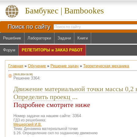
Бамбукес | Bambookes
Поиск по сайту
Решебник
Лабораторки
Задачи
Книги
Форум
РЕПЕТИТОРЫ и ЗАКАЗ РАБОТ
Главная
»
Обучение
»
Решение задач
»
Теоретическая механика
[29.01.2014 16:50]
Решение 3364:
Движение материальной точки массы 0,2 кг 
Определить проекц
...
Подробнее смотрите ниже
Номер задачи на нашем сайте: 3364
ГДЗ из решебника:
Мещерский И.В.
Тема:
Динамика материальной точки
§ 26. Определение сил по заданному движению