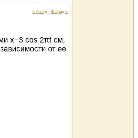
« Назад
|
Вперед »
и x=3 cos 2πt см,
 зависимости от ее