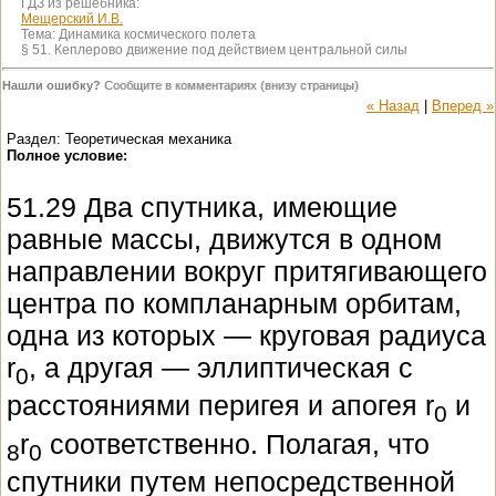
ГДЗ из решебника:
Мещерский И.В.
Тема:
Динамика космического полета
§ 51. Кеплерово движение под действием центральной силы
Нашли ошибку?
Сообщите в комментариях (внизу страницы)
« Назад
|
Вперед »
Раздел: Теоретическая механика
Полное условие:
51.29 Два спутника, имеющие
равные массы, движутся в одном
направлении вокруг притягивающего
центра по компланарным орбитам,
одна из которых — круговая радиуса
r
, а другая — эллиптическая с
0
расстояниями перигея и апогея r
и
0
r
соответственно. Полагая, что
8
0
спутники путем непосредственной