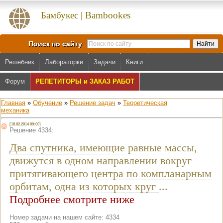
Бамбукес | Bambookes
Поиск по сайту
Решебник
Лабораторки
Задачи
Книги
Форум
РЕПЕТИТОРЫ и ЗАКАЗ РАБОТ
Главная
»
Обучение
»
Решение задач
»
Теоретическая
механика
[18.02.2014 09:00]
Решение 4334:
Два спутника, имеющие равные массы,
движутся в одном направлении вокруг
притягивающего центра по компланарным
орбитам, одна из которых круг
...
Подробнее смотрите ниже
Номер задачи на нашем сайте: 4334