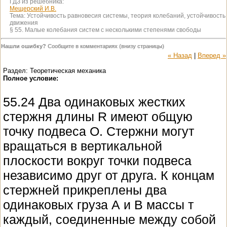
ГДЗ из решебника:
Мещерский И.В.
Тема:
Устойчивость равновесия системы, теория колебаний, устойчивость
движения
§ 55. Малые колебания систем с несколькими степенями свободы
Нашли ошибку?
Сообщите в комментариях (внизу страницы)
« Назад
|
Вперед »
Раздел: Теоретическая механика
Полное условие:
55.24 Два одинаковых жестких
стержня длины R имеют общую
точку подвеса O. Стержни могут
вращаться в вертикальной
плоскости вокруг точки подвеса
независимо друг от друга. К концам
стержней прикреплены два
одинаковых груза А и В массы т
каждый, соединенные между собой