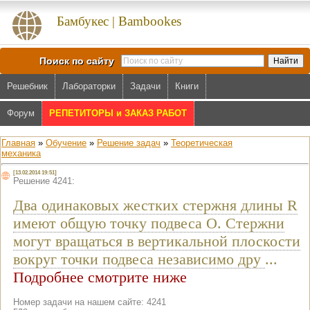
Бамбукес | Bambookes
Поиск по сайту
Решебник
Лабораторки
Задачи
Книги
Форум
РЕПЕТИТОРЫ и ЗАКАЗ РАБОТ
Главная
»
Обучение
»
Решение задач
»
Теоретическая
механика
[13.02.2014 19:51]
Решение 4241:
Два одинаковых жестких стержня длины R
имеют общую точку подвеса O. Стержни
могут вращаться в вертикальной плоскости
вокруг точки подвеса независимо дру
...
Подробнее смотрите ниже
Номер задачи на нашем сайте: 4241