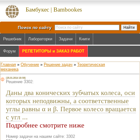
Бамбукес | Bambookes
Поиск по сайту
Решебник
Лабораторки
Задачи
Книги
Форум
РЕПЕТИТОРЫ и ЗАКАЗ РАБОТ
Главная
»
Обучение
»
Решение задач
»
Теоретическая
механика
[25.01.2014 18:59]
Решение 3302:
Даны два конических зубчатых колеса, оси
которых неподвижны, а соответственные
углы равны α и β. Первое колесо вращается
с угл
...
Подробнее смотрите ниже
Номер задачи на нашем сайте: 3302