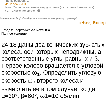
ГДЗ из решебника:
Мещерский И.В.
Тема:
Сложное движение твердого тела (из раздела Кинематика)
§ 24. Сложение движений
Нашли ошибку?
Сообщите в комментариях (внизу страницы)
« Назад
|
Вперед »
Раздел: Теоретическая механика
Полное условие:
24.18 Даны два конических зубчатых
колеса, оси которых неподвижны, а
соответственные углы равны α и β.
Первое колесо вращается с угловой
скоростью ω
. Определить угловую
1
скорость ω
второго колеса и
2
вычислить ее в том случае, когда
α=30°, β=60°, ω1=10 об/мин.