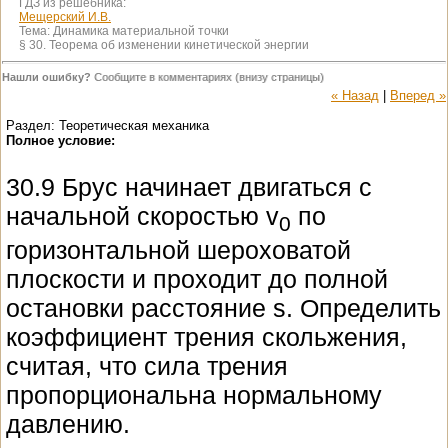
ГДЗ из решебника:
Мещерский И.В.
Тема:
Динамика материальной точки
§ 30. Теорема об изменении кинетической энергии
Нашли ошибку?
Сообщите в комментариях (внизу страницы)
« Назад
|
Вперед »
Раздел: Теоретическая механика
Полное условие:
30.9 Брус начинает двигаться с
начальной скоростью v
по
0
горизонтальной шероховатой
плоскости и проходит до полной
остановки расстояние s. Определить
коэффициент трения скольжения,
считая, что сила трения
пропорциональна нормальному
давлению.