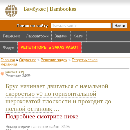
Бамбукес | Bambookes
Поиск по сайту
Решебник
Лабораторки
Задачи
Книги
Форум
РЕПЕТИТОРЫ и ЗАКАЗ РАБОТ
Главная
»
Обучение
»
Решение задач
»
Теоретическая
механика
[03.02.2014 19:50]
Решение 3495:
Брус начинает двигаться с начальной
скоростью v0 по горизонтальной
шероховатой плоскости и проходит до
полной остановк
...
Подробнее смотрите ниже
Номер задачи на нашем сайте: 3495