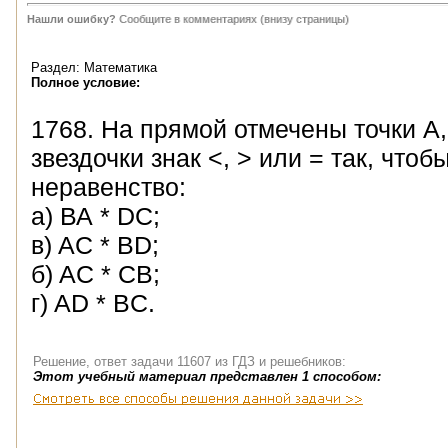
Нашли ошибку?
Сообщите в комментариях (внизу страницы)
Раздел: Математика
Полное условие:
1768. На прямой отмечены точки A, 
звездочки знак <, > или = так, чт
неравенство:
а) ВА * DC;
в) AC * BD;
б) AC * СВ;
г) AD * BС.
Решение, ответ задачи 11607 из ГДЗ и решебников:
Этот учебный материал представлен 1 способом: