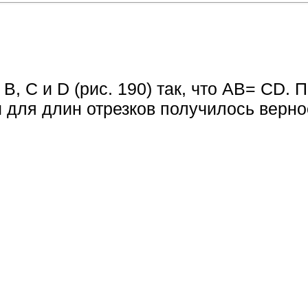
B, С и D (рис. 190) так, что АВ= CD. 
обы для длин отрезков получилось верн