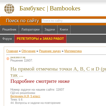
Бамбукес | Bambookes
Поиск по сайту
Решебник
Лабораторки
Задачи
Книги
Форум
РЕПЕТИТОРЫ и ЗАКАЗ РАБОТ
Главная
»
Обучение
»
Решение задач
»
Математика
[04.02.2015 17:34]
Решение 11607:
На прямой отмечены точки A, B, С и D (ри
так
...
Подробнее смотрите ниже
Номер задачи на нашем сайте: 11607
ГДЗ из решебника:
Виленкин Н.Я, 5 класс
Тема:
§ 8.
44. Вопросы и задачи на повторение