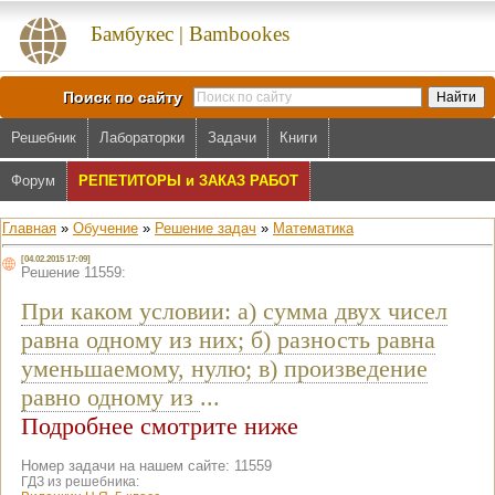
Бамбукес | Bambookes
Поиск по сайту
Решебник
Лабораторки
Задачи
Книги
Форум
РЕПЕТИТОРЫ и ЗАКАЗ РАБОТ
Главная
»
Обучение
»
Решение задач
»
Математика
[04.02.2015 17:09]
Решение 11559:
При каком условии: а) сумма двух чисел
равна одному из них; б) разность равна
уменьшаемому, нулю; в) произведение
равно одному из
...
Подробнее смотрите ниже
Номер задачи на нашем сайте: 11559
ГДЗ из решебника: