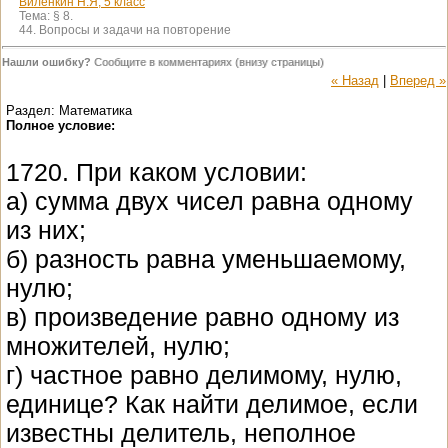
Виленкин Н.Я, 5 класс
Тема:
§ 8.
44. Вопросы и задачи на повторение
Нашли ошибку?
Сообщите в комментариях (внизу страницы)
« Назад
|
Вперед »
Раздел: Математика
Полное условие:
1720. При каком условии:
а) сумма двух чисел равна одному
из них;
б) разность равна уменьшаемому,
нулю;
в) произведение равно одному из
множителей, нулю;
г) частное равно делимому, нулю,
единице? Как найти делимое, если
известны делитель, неполное