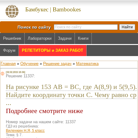
Бамбукес | Bambookes
Поиск по сайту
Решебник
Лабораторки
Задачи
Книги
Форум
РЕПЕТИТОРЫ и ЗАКАЗ РАБОТ
Главная
»
Обучение
»
Решение задач
»
Математика
[02.02.2015 18:06]
Решение 11337:
На рисунке 153 AB = BC, где А(8,9) и 5(9,5).
Найдите координату точки C. Чему равно ср
...
Подробнее смотрите ниже
Номер задачи на нашем сайте: 11337
ГДЗ из решебника:
Виленкин Н.Я, 5 класс
Тема:
§ 7.