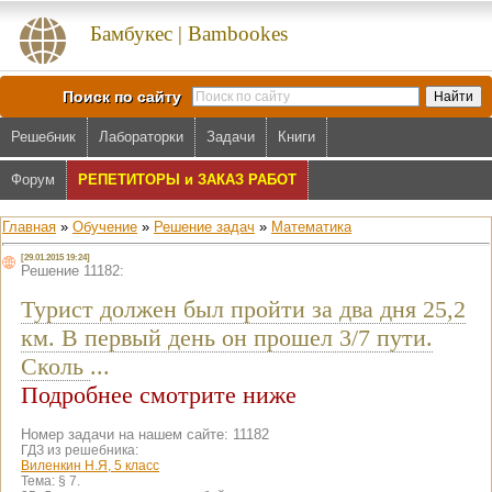
Бамбукес | Bambookes
Поиск по сайту
Решебник
Лабораторки
Задачи
Книги
Форум
РЕПЕТИТОРЫ и ЗАКАЗ РАБОТ
Главная
»
Обучение
»
Решение задач
»
Математика
[29.01.2015 19:24]
Решение 11182:
Турист должен был пройти за два дня 25,2
км. В первый день он прошел 3/7 пути.
Сколь
...
Подробнее смотрите ниже
Номер задачи на нашем сайте: 11182
ГДЗ из решебника:
Виленкин Н.Я, 5 класс
Тема:
§ 7.