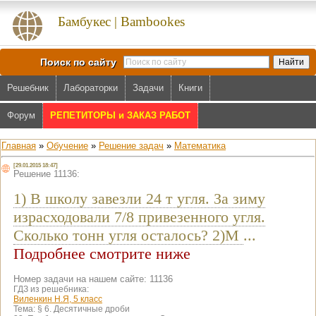
Бамбукес | Bambookes
Поиск по сайту
Решебник
Лабораторки
Задачи
Книги
Форум
РЕПЕТИТОРЫ и ЗАКАЗ РАБОТ
Главная
»
Обучение
»
Решение задач
»
Математика
[29.01.2015 18:47]
Решение 11136:
1) В школу завезли 24 т угля. За зиму
израсходовали 7/8 привезенного угля.
Сколько тонн угля осталось? 2)М
...
Подробнее смотрите ниже
Номер задачи на нашем сайте: 11136
ГДЗ из решебника:
Виленкин Н.Я, 5 класс
Тема:
§ 6. Десятичные дроби