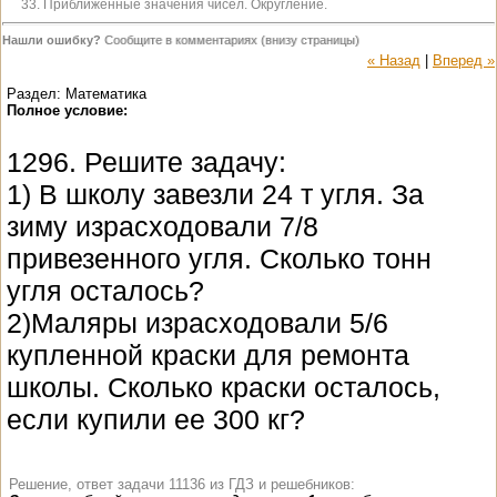
33. Приближенные значения чисел. Округление.
Нашли ошибку?
Сообщите в комментариях (внизу страницы)
« Назад
|
Вперед »
Раздел: Математика
Полное условие:
1296. Решите задачу:
1) В школу завезли 24 т угля. За
зиму израсходовали 7/8
привезенного угля. Сколько тонн
угля осталось?
2)Маляры израсходовали 5/6
купленной краски для ремонта
школы. Сколько краски осталось,
если купили ее 300 кг?
Решение, ответ задачи 11136 из ГДЗ и решебников: