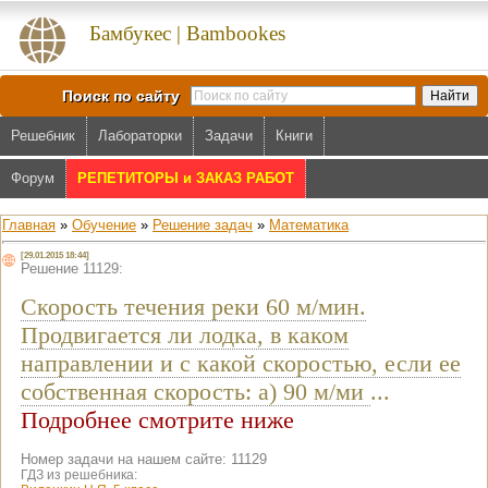
Бамбукес | Bambookes
Поиск по сайту
Решебник
Лабораторки
Задачи
Книги
Форум
РЕПЕТИТОРЫ и ЗАКАЗ РАБОТ
Главная
»
Обучение
»
Решение задач
»
Математика
[29.01.2015 18:44]
Решение 11129:
Скорость течения реки 60 м/мин.
Продвигается ли лодка, в каком
направлении и с какой скоростью, если ее
собственная скорость: а) 90 м/ми
...
Подробнее смотрите ниже
Номер задачи на нашем сайте: 11129
ГДЗ из решебника: