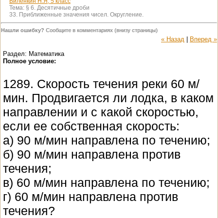
Виленкин Н.Я, 5 класс
Тема:
§ 6. Десятичные дроби
33. Приближенные значения чисел. Округление.
Нашли ошибку?
Сообщите в комментариях (внизу страницы)
« Назад
|
Вперед »
Раздел: Математика
Полное условие:
1289. Скорость течения реки 60 м/
мин. Продвигается ли лодка, в каком
направлении и с какой скоростью,
если ее собственная скорость:
а) 90 м/мин направлена по течению;
б) 90 м/мин направлена против
течения;
в) 60 м/мин направлена по течению;
г) 60 м/мин направлена против
течения?