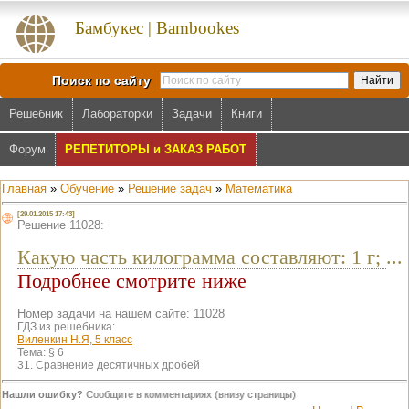
Бамбукес | Bambookes
Поиск по сайту
Решебник
Лабораторки
Задачи
Книги
Форум
РЕПЕТИТОРЫ и ЗАКАЗ РАБОТ
Главная
»
Обучение
»
Решение задач
»
Математика
[29.01.2015 17:43]
Решение 11028:
Какую часть килограмма составляют: 1 г;
...
Подробнее смотрите ниже
Номер задачи на нашем сайте: 11028
ГДЗ из решебника:
Виленкин Н.Я, 5 класс
Тема:
§ 6
31. Сравнение десятичных дробей
Нашли ошибку?
Сообщите в комментариях (внизу страницы)