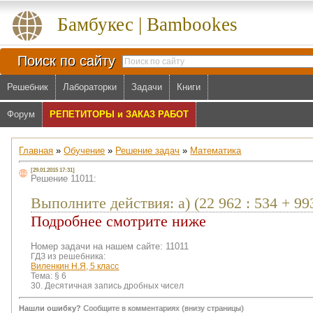
Бамбукес | Bambookes
Поиск по сайту
Решебник
Лабораторки
Задачи
Книги
Форум
РЕПЕТИТОРЫ и ЗАКАЗ РАБОТ
Главная
»
Обучение
»
Решение задач
»
Математика
[29.01.2015 17:31]
Решение 11011:
Выполните действия: а) (22 962 : 534 + 9936 
Подробнее смотрите ниже
Номер задачи на нашем сайте: 11011
ГДЗ из решебника:
Виленкин Н.Я, 5 класс
Тема:
§ 6
30. Десятичная запись дробных чисел
Нашли ошибку?
Сообщите в комментариях (внизу страницы)