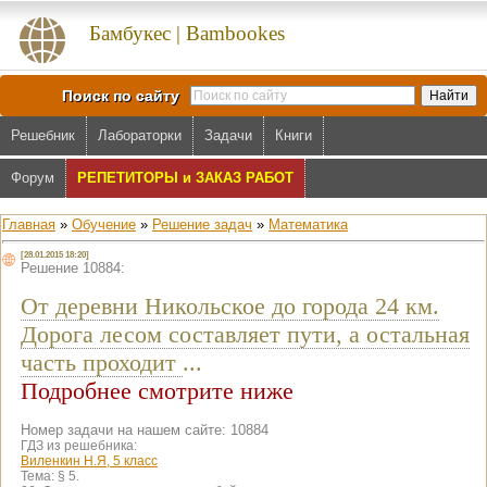
Бамбукес | Bambookes
Поиск по сайту
Решебник
Лабораторки
Задачи
Книги
Форум
РЕПЕТИТОРЫ и ЗАКАЗ РАБОТ
Главная
»
Обучение
»
Решение задач
»
Математика
[28.01.2015 18:20]
Решение 10884:
От деревни Никольское до города 24 км.
Дорога лесом составляет пути, а остальная
часть проходит
...
Подробнее смотрите ниже
Номер задачи на нашем сайте: 10884
ГДЗ из решебника:
Виленкин Н.Я, 5 класс
Тема:
§ 5.