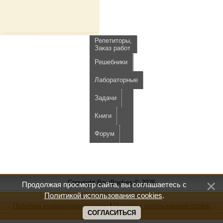
Репетиторы,
Заказ работ
Решебники
Лабораторные
Задачи
Книги
Форум
Copyright BamBookes © 2026
Продолжая просмотр сайта, вы соглашаетесь с
Политикой использования cookies
.
Политика конфиденциальности
|
Политика использования cookie
СОГЛАСИТЬСЯ