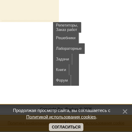
Репетиторы,
Заказ работ
Решебники
Лабораторные
Задачи
Книги
Форум
Copyright BamBookes © 2026
Продолжая просмотр сайта, вы соглашаетесь с
Политикой использования cookies
.
Политика конфиденциальности
|
Политика использования cookie
СОГЛАСИТЬСЯ