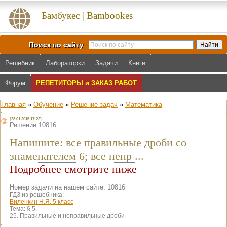
Бамбукес | Bambookes
Поиск по сайту
Решебник
Лабораторки
Задачи
Книги
Форум
РЕПЕТИТОРЫ и ЗАКАЗ РАБОТ
Главная
»
Обучение
»
Решение задач
»
Математика
[28.01.2015 17:22]
Решение 10816:
Напишите: все правильные дроби со
знаменателем 6; все непр
...
Подробнее смотрите ниже
Номер задачи на нашем сайте: 10816
ГДЗ из решебника:
Виленкин Н.Я, 5 класс
Тема:
§ 5.
25. Правильные и неправильные дроби