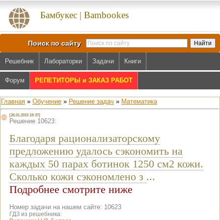
Бамбукес | Bambookes
Поиск по сайту
Решебник
Лабораторки
Задачи
Книги
Форум
РЕПЕТИТОРЫ и ЗАКАЗ РАБОТ
Главная
»
Обучение
»
Решение задач
»
Математика
[26.01.2015 18:37]
Решение 10623:
Благодаря рационализаторскому
предложению удалось сэкономить на
каждых 50 парах ботинок 1250 см2 кожи.
Сколько кожи сэкономлено з
...
Подробнее смотрите ниже
Номер задачи на нашем сайте: 10623
ГДЗ из решебника: