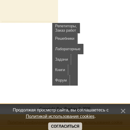
Репетиторы,
Заказ работ
Решебники
Лабораторные
Задачи
Книги
Форум
Copyright BamBookes © 2026
Продолжая просмотр сайта, вы соглашаетесь с
Политикой использования cookies
.
Политика конфиденциальности
|
Политика использования cookie
СОГЛАСИТЬСЯ