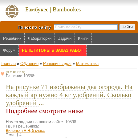
Бамбукес | Bambookes
Поиск по сайту
Решебник
Лабораторки
Задачи
Книги
Форум
РЕПЕТИТОРЫ и ЗАКАЗ РАБОТ
Главная
»
Обучение
»
Решение задач
»
Математика
[26.01.2015 18:07]
Решение 10598:
На рисунке 71 изображены два огорода. На
каждый ар нужно 4 кг удобрений. Сколько
удобрений
...
Подробнее смотрите ниже
Номер задачи на нашем сайте: 10598
ГДЗ из решебника:
Виленкин Н.Я, 5 класс
Тема:
§ 4.