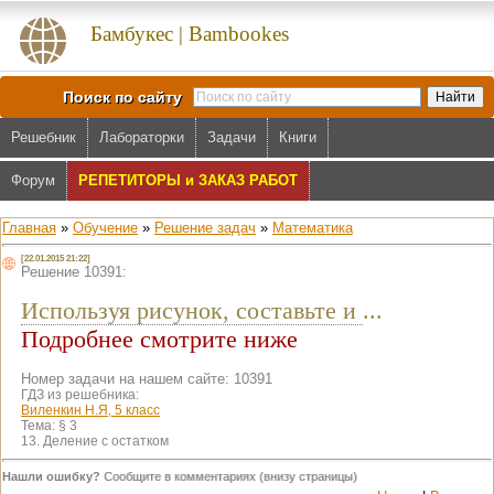
Бамбукес | Bambookes
Поиск по сайту
Решебник
Лабораторки
Задачи
Книги
Форум
РЕПЕТИТОРЫ и ЗАКАЗ РАБОТ
Главная
»
Обучение
»
Решение задач
»
Математика
[22.01.2015 21:22]
Решение 10391:
Используя рисунок, составьте и
...
Подробнее смотрите ниже
Номер задачи на нашем сайте: 10391
ГДЗ из решебника:
Виленкин Н.Я, 5 класс
Тема:
§ 3
13. Деление с остатком
Нашли ошибку?
Сообщите в комментариях (внизу страницы)