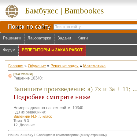
Бамбукес | Bambookes
Поиск по сайту
Решебник
Лабораторки
Задачи
Книги
Форум
РЕПЕТИТОРЫ и ЗАКАЗ РАБОТ
Главная
»
Обучение
»
Решение задач
»
Математика
[22.01.2015 19:34]
Решение 10340:
Запишите произведение: а) 7x и За + 11;
..
Подробнее смотрите ниже
Номер задачи на нашем сайте: 10340
ГДЗ из решебника:
Виленкин Н.Я, 5 класс
Тема:
§ 3
12. Деление
Нашли ошибку?
Сообщите в комментариях (внизу страницы)