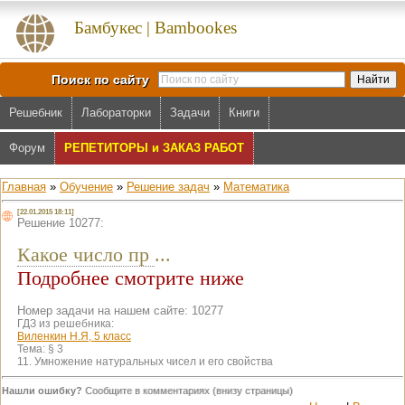
Бамбукес | Bambookes
Поиск по сайту
Решебник
Лабораторки
Задачи
Книги
Форум
РЕПЕТИТОРЫ и ЗАКАЗ РАБОТ
Главная
»
Обучение
»
Решение задач
»
Математика
[22.01.2015 18:11]
Решение 10277:
Какое число пр
...
Подробнее смотрите ниже
Номер задачи на нашем сайте: 10277
ГДЗ из решебника:
Виленкин Н.Я, 5 класс
Тема:
§ 3
11. Умножение натуральных чисел и его свойства
Нашли ошибку?
Сообщите в комментариях (внизу страницы)