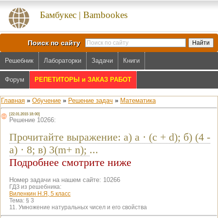
Бамбукес | Bambookes
Поиск по сайту
Решебник
Лабораторки
Задачи
Книги
Форум
РЕПЕТИТОРЫ и ЗАКАЗ РАБОТ
Главная
»
Обучение
»
Решение задач
»
Математика
[22.01.2015 18:00]
Решение 10266:
Прочитайте выражение: а) a · (c + d); б) (4 -
a) · 8; в) 3(m+ n);
...
Подробнее смотрите ниже
Номер задачи на нашем сайте: 10266
ГДЗ из решебника:
Виленкин Н.Я, 5 класс
Тема:
§ 3
11. Умножение натуральных чисел и его свойства