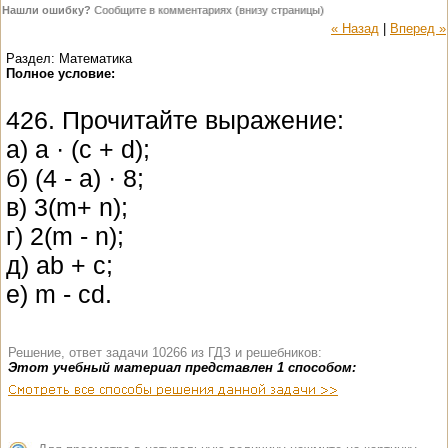
Нашли ошибку?
Сообщите в комментариях (внизу страницы)
« Назад
|
Вперед »
Раздел: Математика
Полное условие:
426. Прочитайте выражение:
а) a · (c + d);
б) (4 - a) · 8;
в) 3(m+ n);
г) 2(m - n);
д) аb + c;
е) m - cd.
Решение, ответ задачи 10266 из ГДЗ и решебников:
Этот учебный материал представлен 1 способом: