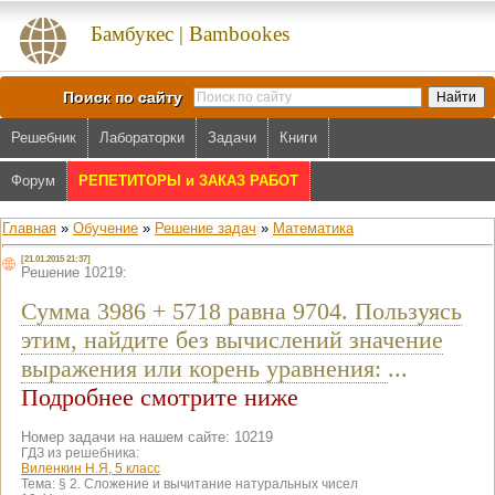
Бамбукес | Bambookes
Поиск по сайту
Решебник
Лабораторки
Задачи
Книги
Форум
РЕПЕТИТОРЫ и ЗАКАЗ РАБОТ
Главная
»
Обучение
»
Решение задач
»
Математика
[21.01.2015 21:37]
Решение 10219:
Сумма 3986 + 5718 равна 9704. Пользуясь
этим, найдите без вычислений значение
выражения или корень уравнения:
...
Подробнее смотрите ниже
Номер задачи на нашем сайте: 10219
ГДЗ из решебника:
Виленкин Н.Я, 5 класс
Тема:
§ 2. Сложение и вычитание натуральных чисел