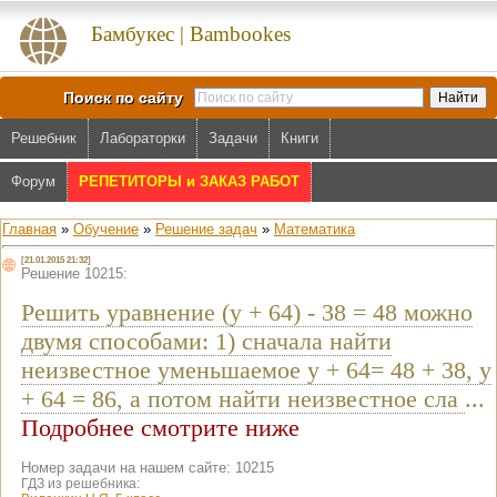
Бамбукес | Bambookes
Поиск по сайту
Решебник
Лабораторки
Задачи
Книги
Форум
РЕПЕТИТОРЫ и ЗАКАЗ РАБОТ
Главная
»
Обучение
»
Решение задач
»
Математика
[21.01.2015 21:32]
Решение 10215:
Решить уравнение (y + 64) - 38 = 48 можно
двумя способами: 1) сначала найти
неизвестное уменьшаемое y + 64= 48 + 38, y
+ 64 = 86, а потом найти неизвестное сла
...
Подробнее смотрите ниже
Номер задачи на нашем сайте: 10215
ГДЗ из решебника: