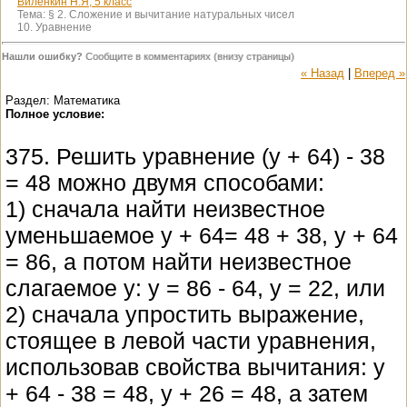
Виленкин Н.Я, 5 класс
Тема:
§ 2. Сложение и вычитание натуральных чисел
10. Уравнение
Нашли ошибку?
Сообщите в комментариях (внизу страницы)
« Назад
|
Вперед »
Раздел: Математика
Полное условие:
375. Решить уравнение (y + 64) - 38
= 48 можно двумя способами:
1) сначала найти неизвестное
уменьшаемое y + 64= 48 + 38, y + 64
= 86, а потом найти неизвестное
слагаемое y: y = 86 - 64, y = 22, или
2) сначала упростить выражение,
стоящее в левой части уравнения,
использовав свойства вычитания: y
+ 64 - 38 = 48, у + 26 = 48, а затем