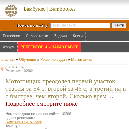
Бамбукес | Bambookes
Поиск по сайту
Решебник
Лабораторки
Задачи
Книги
Форум
РЕПЕТИТОРЫ и ЗАКАЗ РАБОТ
Главная
»
Обучение
»
Решение задач
»
Математика
[21.01.2015 21:23]
Решение 10206:
Мотогонщик преодолел первый участок
трассы за 54 c, второй за 46 c, а третий на n
с быстрее, чем второй. Сколько врем
...
Подробнее смотрите ниже
Номер задачи на нашем сайте: 10206
ГДЗ из решебника:
Виленкин Н.Я, 5 класс
Тема:
§ 2.