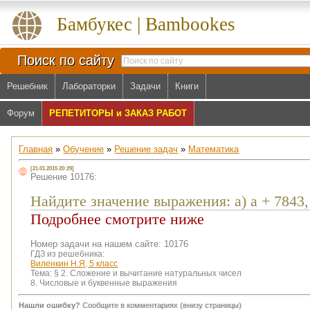
Бамбукес | Bambookes
Поиск по сайту
Решебник
Лабораторки
Задачи
Книги
Форум
РЕПЕТИТОРЫ и ЗАКАЗ РАБОТ
Главная
»
Обучение
»
Решение задач
»
Математика
[21.01.2015 20:29]
Решение 10176:
Найдите значение выражения: а) а + 7843, е
Подробнее смотрите ниже
Номер задачи на нашем сайте: 10176
ГДЗ из решебника:
Виленкин Н.Я, 5 класс
Тема:
§ 2. Сложение и вычитание натуральных чисел
8. Числовые и буквенные выражения
Нашли ошибку?
Сообщите в комментариях (внизу страницы)