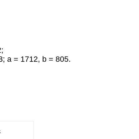
2;
3; a = 1712, b = 805.