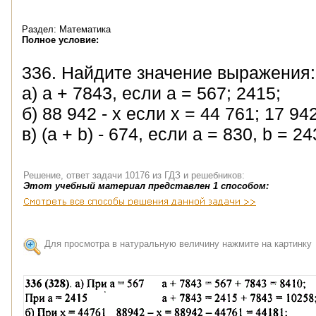
Раздел: Математика
Полное условие:
336. Найдите значение выражения:
а) а + 7843, если a = 567; 2415;
б) 88 942 - x если x = 44 761; 17 94
в) (a + b) - 674, если a = 830, b = 24
Решение, ответ задачи 10176 из ГДЗ и решебников:
Этот учебный материал представлен 1 способом:
Для просмотра в натуральную величину нажмите на картинку