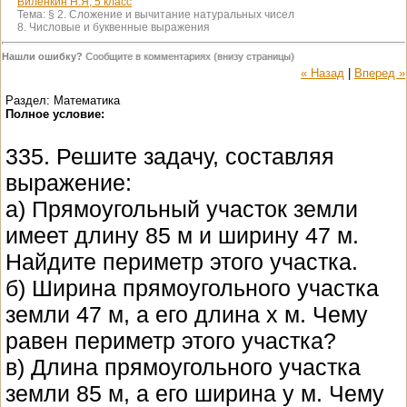
Виленкин Н.Я, 5 класс
Тема:
§ 2. Сложение и вычитание натуральных чисел
8. Числовые и буквенные выражения
Нашли ошибку?
Сообщите в комментариях (внизу страницы)
« Назад
|
Вперед »
Раздел: Математика
Полное условие:
335. Решите задачу, составляя
выражение:
а) Прямоугольный участок земли
имеет длину 85 м и ширину 47 м.
Найдите периметр этого участка.
б) Ширина прямоугольного участка
земли 47 м, а его длина x м. Чему
равен периметр этого участка?
в) Длина прямоугольного участка
земли 85 м, а его ширина y м. Чему