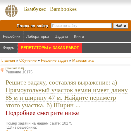
Бамбукес | Bambookes
Поиск по сайту
Решебник
Лабораторки
Задачи
Книги
Форум
РЕПЕТИТОРЫ и ЗАКАЗ РАБОТ
Главная
»
Обучение
»
Решение задач
»
Математика
[21.01.2015 20:28]
Решение 10175:
Решите задачу, составляя выражение: а)
Прямоугольный участок земли имеет длину
85 м и ширину 47 м. Найдите периметр
этого участка. б) Ширин
...
Подробнее смотрите ниже
Номер задачи на нашем сайте: 10175
ГДЗ из решебника: