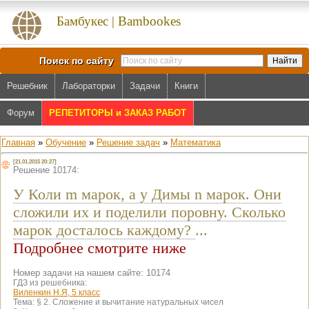
Бамбукес | Bambookes
Поиск по сайту
Решебник
Лабораторки
Задачи
Книги
Форум
РЕПЕТИТОРЫ и ЗАКАЗ РАБОТ
Главная
»
Обучение
»
Решение задач
»
Математика
[21.01.2015 20:27]
Решение 10174:
У Коли m марок, а у Димы n марок. Они
сложили их и поделили поровну. Сколько
марок досталось каждому?
...
Подробнее смотрите ниже
Номер задачи на нашем сайте: 10174
ГДЗ из решебника:
Виленкин Н.Я, 5 класс
Тема:
§ 2. Сложение и вычитание натуральных чисел