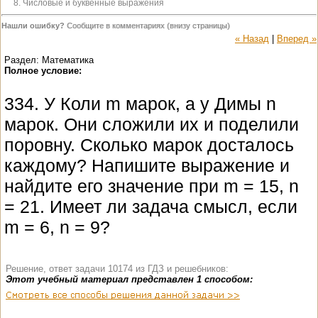
8. Числовые и буквенные выражения
Нашли ошибку?
Сообщите в комментариях (внизу страницы)
« Назад
|
Вперед »
Раздел: Математика
Полное условие:
334. У Коли m марок, а у Димы n
марок. Они сложили их и поделили
поровну. Сколько марок досталось
каждому? Напишите выражение и
найдите его значение при m = 15, n
= 21. Имеет ли задача смысл, если
m = 6, n = 9?
Решение, ответ задачи 10174 из ГДЗ и решебников:
Этот учебный материал представлен 1 способом: