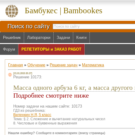
Бамбукес | Bambookes
Поиск по сайту
Решебник
Лабораторки
Задачи
Книги
Форум
РЕПЕТИТОРЫ и ЗАКАЗ РАБОТ
Главная
»
Обучение
»
Решение задач
»
Математика
[21.01.2015 20:27]
Решение 10173:
Масса одного арбуза 6 кг, а масса другог
Подробнее смотрите ниже
Номер задачи на нашем сайте: 10173
ГДЗ из решебника:
Виленкин Н.Я, 5 класс
Тема:
§ 2. Сложение и вычитание натуральных чисел
8. Числовые и буквенные выражения
Нашли ошибку?
Сообщите в комментариях (внизу страницы)