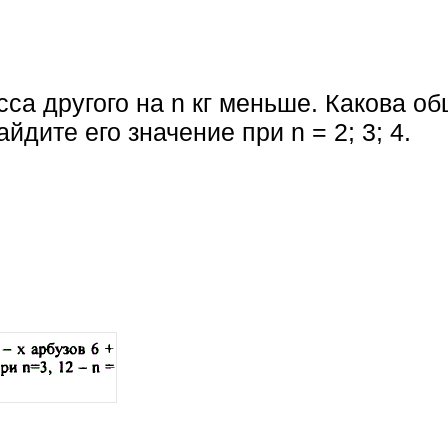
асса другого на n кг меньше. Какова о
дите его значение при n = 2; 3; 4.