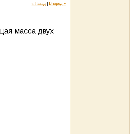
« Назад
|
Вперед »
бщая масса двух