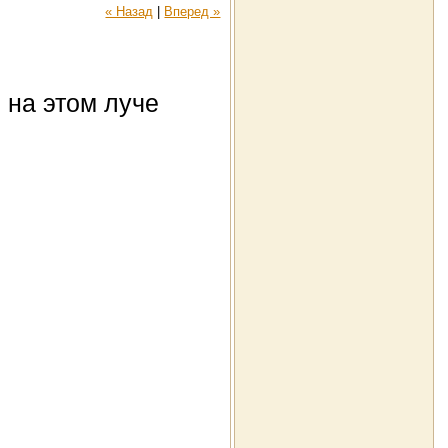
« Назад
|
Вперед »
е на этом луче