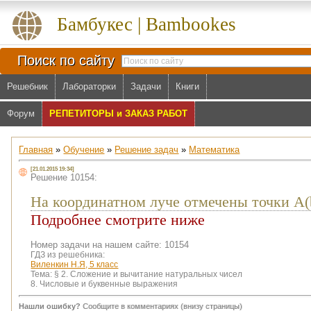
Бамбукес | Bambookes
Поиск по сайту
Решебник
Лабораторки
Задачи
Книги
Форум
РЕПЕТИТОРЫ и ЗАКАЗ РАБОТ
Главная
»
Обучение
»
Решение задач
»
Математика
[21.01.2015 19:34]
Решение 10154:
На координатном луче отмечены точки А(b)
Подробнее смотрите ниже
Номер задачи на нашем сайте: 10154
ГДЗ из решебника:
Виленкин Н.Я, 5 класс
Тема:
§ 2. Сложение и вычитание натуральных чисел
8. Числовые и буквенные выражения
Нашли ошибку?
Сообщите в комментариях (внизу страницы)